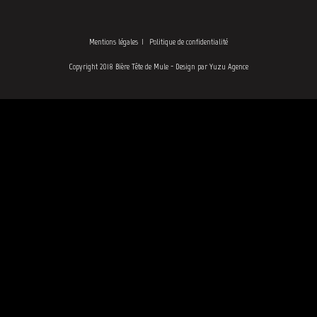
Mentions légales
Politique de confidentialité
Copyright 2018 Bière Tête de Mule - Design par Yuzu Agence